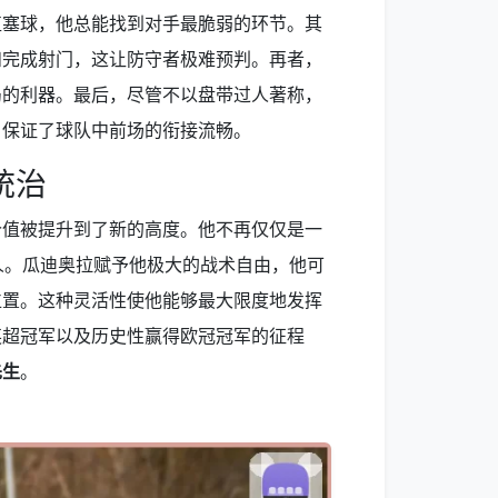
直塞球，他总能找到对手最脆弱的环节。其
和完成射门，这让防守者极难预判。再者，
局的利器。最后，尽管不以盘带过人著称，
，保证了球队中前场的衔接流畅。
统治
价值被提升到了新的高度。他不再仅仅是一
人。瓜迪奥拉赋予他极大的战术自由，他可
位置。这种灵活性使他能够最大限度地发挥
英超冠军以及历史性赢得欧冠冠军的征程
先生
。