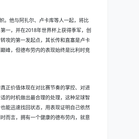
旗帜。他与阿扎尔、卢卡库等人一起，将比
第一，并在2018年世界杯上获得季军，创
守转攻的第一发起点，其长传和直塞是卢卡
到巅峰，但德布劳内的表现始终是比利时竞
的真正价值体现在对比赛节奏的掌控、对进
合适的时机做出最合理的处理，这种足球智
后也能迅速找回状态，用表现证明自己依然
利时而言，拥有一个健康的德布劳内，就意