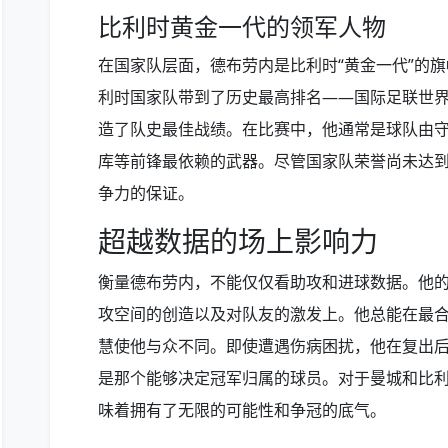
比利时黄金一代的领军人物
在国家队层面，德布劳内是比利时“黄金一代”的
利时国家队带到了历史最高排名——国际足联世界
造了队史最佳战绩。在比赛中，他通常是球队由
库等前锋最依赖的武器。尽管国家队荣誉尚未达
争力的保证。
超越数据的场上影响力
衡量德布劳内，不能仅仅看助攻和进球数据。他
攻空间的创造以及对队友的激发上。他总能在最
慧使他与众不同。即使遭遇伤病困扰，他在复出
是那个能够决定冠军归属的球员。对于曼城和比
味着拥有了无限的可能性和争冠的底气。