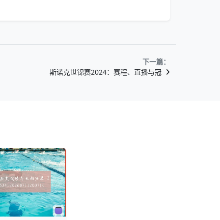
下一篇：
斯诺克世锦赛2024：赛程、直播与冠