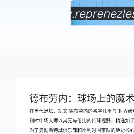
德布劳内：球场上的魔
在当代足坛，凯文·德布劳内的名字几乎与“世界级
利时中场大师以其无与伦比的传球视野、精准如
为了曼彻斯特城俱乐部和比利时国家队的绝对核