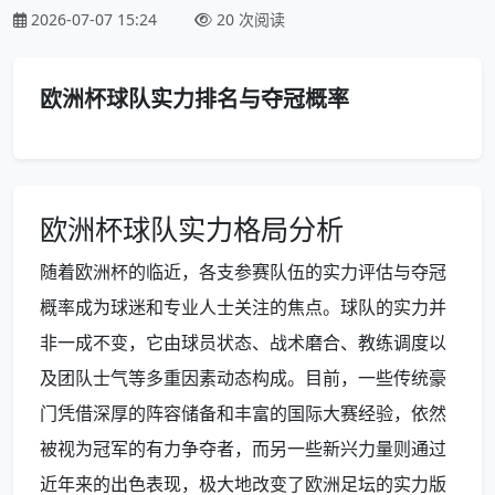
2026-07-07 15:24
20 次阅读
欧洲杯球队实力排名与夺冠概率
欧洲杯球队实力格局分析
随着欧洲杯的临近，各支参赛队伍的实力评估与夺冠
概率成为球迷和专业人士关注的焦点。球队的实力并
非一成不变，它由球员状态、战术磨合、教练调度以
及团队士气等多重因素动态构成。目前，一些传统豪
门凭借深厚的阵容储备和丰富的国际大赛经验，依然
被视为冠军的有力争夺者，而另一些新兴力量则通过
近年来的出色表现，极大地改变了欧洲足坛的实力版