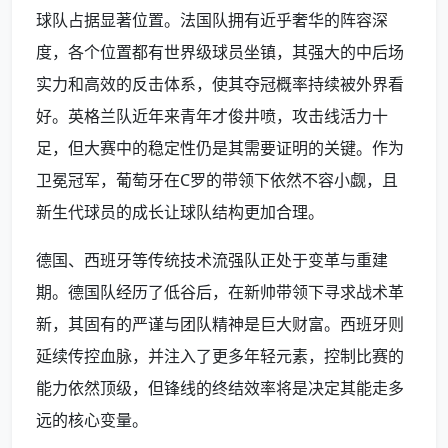
球队占据显著位置。法国队拥有近乎奢华的阵容深
度，各个位置都有世界级球员坐镇，其强大的中后场
实力和高效的反击体系，使其夺冠概率持续被外界看
好。英格兰队近年来青年才俊井喷，攻击线活力十
足，但大赛中的稳定性仍是其需要证明的关键。作为
卫冕冠军，葡萄牙在C罗的带领下依然不容小觑，且
新生代球员的成长让球队结构更加合理。
德国、西班牙等传统技术流强队正处于变革与重建
期。德国队经历了低谷后，在新帅带领下寻求战术革
新，其固有的严谨与团队精神是巨大财富。西班牙则
延续传控血脉，并注入了更多年轻元素，控制比赛的
能力依然顶级，但锋线的终结效率将是决定其能走多
远的核心变量。