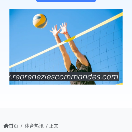
首页
/
体育热讯
/ 正文