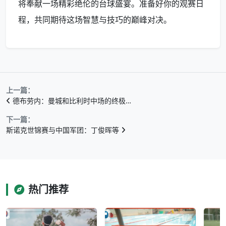
将奉献一场精彩绝伦的台球盛宴。准备好你的观赛日
程，共同期待这场智慧与技巧的巅峰对决。
上一篇：
德布劳内：曼城和比利时中场的终极…
下一篇：
斯诺克世锦赛与中国军团：丁俊晖等
热门推荐