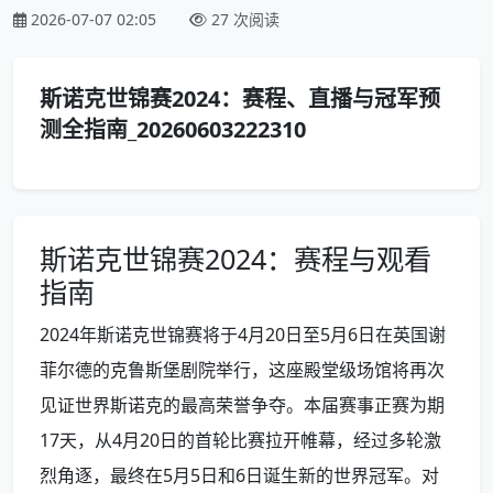
2026-07-07 02:05
27 次阅读
斯诺克世锦赛2024：赛程、直播与冠军预
测全指南_20260603222310
斯诺克世锦赛2024：赛程与观看
指南
2024年斯诺克世锦赛将于4月20日至5月6日在英国谢
菲尔德的克鲁斯堡剧院举行，这座殿堂级场馆将再次
见证世界斯诺克的最高荣誉争夺。本届赛事正赛为期
17天，从4月20日的首轮比赛拉开帷幕，经过多轮激
烈角逐，最终在5月5日和6日诞生新的世界冠军。对