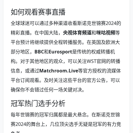
如何观看赛事直播
全球球迷可以通过多种渠道收看斯诺克世锦赛2024的
精彩直播。在中国大陆，
央视体育频道
和
咪咕视频
等
平台预计将继续提供全程转播服务。在英国及欧洲大
部分地区，
BBC
和
Eurosport
是传统的权威转播机
构。对于其他地区的观众，可以关注WST官网的转播
信息，或通过
Matchroom.Live
等官方授权的流媒体
平台订阅观看。及时关注这些平台的官方公告，可以
确保你不会错过任何一场关键对决。
冠军热门选手分析
每年世锦赛的冠军归属都是最大悬念。在斯诺克世锦
赛2024的舞台上，几位顶尖选手无疑是冠军的有力竞