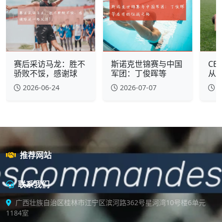
赛后采访马龙：胜不
斯诺克世锦赛与中国
CB
骄败不馁，感谢球
军团：丁俊晖等
从
2026-06-24
2026-07-07
2
推荐网站
联系我们
广西壮族自治区桂林市江宁区滨河路362号星河湾10号楼6单元
1184室