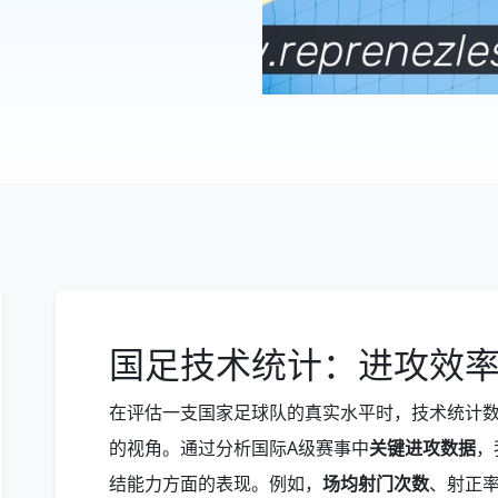
国足技术统计：进攻效
在评估一支国家足球队的真实水平时，技术统计
的视角。通过分析国际A级赛事中
关键进攻数据
，
结能力方面的表现。例如，
场均射门次数
、射正