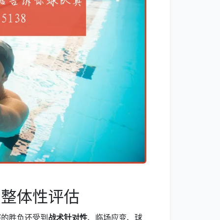
与整体性评估
赛的胜负还受到
战术针对性
、临场应变、球