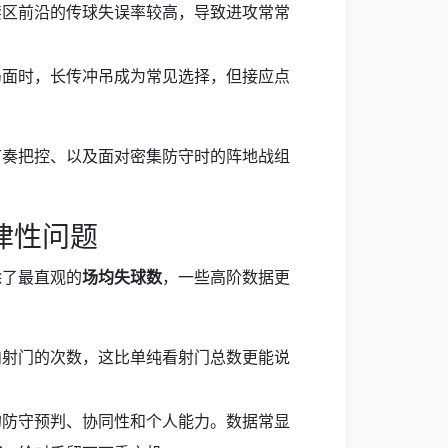
禁区前沿的传球失误率较高，导致进攻常常
局面时，长传冲吊成为常见选择，但接应点
节奏把控、以及面对密集防守时的阵地战组
律性问题
除了最直观的
场均失球数
，一些高阶数据更
内射门的次数，这比单纯看射门总数更能说
的防守预判、协同性和个人能力。数据常显