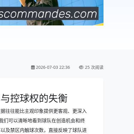
2026-07-03 22:36
25 次阅读
率与控球权的失衡
数据往往能比主观印象提供更客观、更深入
我们可以清晰地看到球队在创造机会和终
率以及禁区内触球次数，直接反映了球队进