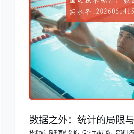
数据之外：统计的局限
技术统计是重要的参考，但它并非万能。足球比